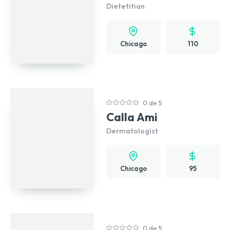
Dietetitian
Chicago
110
0 de 5
Calla Ami
Dermatologist
Chicago
95
0 de 5