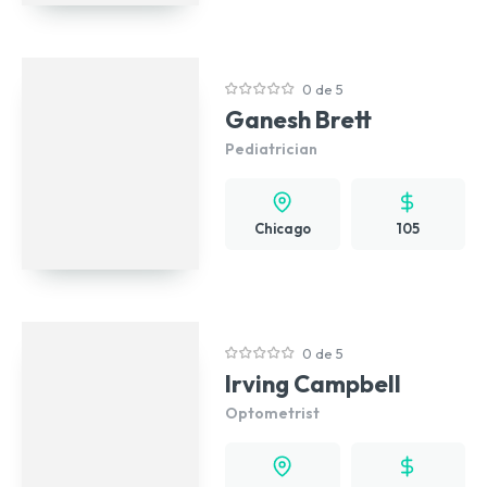
0 de 5
Ganesh Brett
Pediatrician
Chicago
105
0 de 5
Irving Campbell
Optometrist