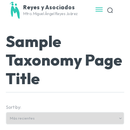
Reyes y Asociados
Mtro. Miguel Ángel Reyes Juárez
Sample
Taxonomy Page
Title
Sort by: