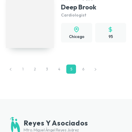
Deep Brook
Cardiologist
Chicago
95
1
2
3
4
5
6
Reyes Y Asociados
Mtro. Miguel Ángel Reyes Juárez