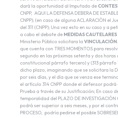
dará la oportunidad al Imputado de
CONTES
CNPP, AQUI LA DEFENSA DEBERA DE ESTABL
CNPP); (en caso de alguna ACLARACIÓN el Juez
del 311 (CNPP); Una vez esto en su caso y a pet
a cabo el debate de
MEDIDAS CAUTELARES
Ministerio Público solicitara la
VINCULACIÓN
que cuenta con TRES MOMENTOS para resolver 
segundo en las próximas setenta y dos horas o
constitucional párrafo tercero) y (313 párrafo
dicho plazo, imaginando que se solicitara la 
por seis días, y el día que se venza ese termi
el artículo 314 CNPP donde el defensor podrá
Prueba a través de su Justificación; En caso d
temporalidad del PLAZO DE INVESTIGACIÓN C
podrá ser superior a seis meses, y por el co
PROCESO, podría pedirse el posible SOBRESEI