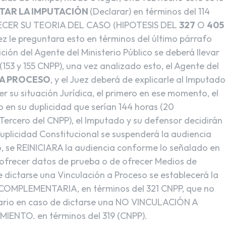
TAR LA IMPUTACIÓN
(Declarar) en términos del 114
ECER SU TEORIA DEL CASO (HIPOTESIS DEL
327
O
405
 le preguntara esto en términos del último párrafo
ición del Agente del Ministerio Público se deberá llevar
(153 y 155 CNPP), una vez analizado esto, el Agente del
 A PROCESO
, y el Juez deberá de explicarle al Imputado
su situación Jurídica, el primero en ese momento, el
 en su duplicidad que serían 144 horas (20
 Tercero del CNPP), el Imputado y su defensor decidirán
Duplicidad Constitucional se suspenderá la audiencia
no, se REINICIARA la audiencia conforme lo señalado en
 ofrecer datos de prueba o de ofrecer Medios de
e dictarse una Vinculación a Proceso se establecerá la
OMPLEMENTARIA, en términos del 321 CNPP, que no
ntrario en caso de dictarse una NO VINCULACIÓN A
MIENTO. en términos del 319 (CNPP).