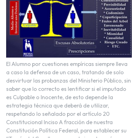
El Alumno por cuestiones empíricas siempre lleva
a caso la defensa de un caso, tratando de solo
desvirtuar las probanzas del Ministerio Público, sin
saber que lo correcto es Ientificar si el imputado
es Culpable o Inocente, de esto depende la
estrategia técnica que deberá de utilizar,
respetando lo señalado por el artículo 20
Constitucional Inciso A fracción de nuestra
Constitución Política Federal, para establecer su